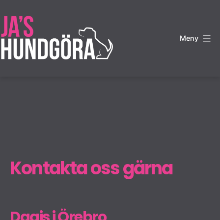
Hoppa
till
innehåll
Meny
JA's
Hundgöra
Kontakta oss gärna
Dagis i Örebro