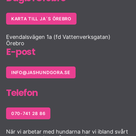
KARTA TILL JA´S ÖREBRO
Evendalsvägen 1a (fd Vattenverksgatan)
Örebro
E-post
INFO@JASHUNDGORA.SE
Telefon
070-741 28 86
När vi arbetar med hundarna har vi ibland svårt