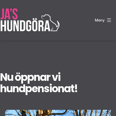
Hoppa
till
innehåll
Meny
JA's
Hundgöra
Nu öppnar vi
hundpensionat!