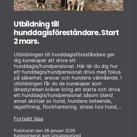
Utbildning till
hunddagisföreståndare. Start
2 mars.
Utbildningen till hunddagisföreståndare ger
dig kunskaper att driva ett
hunddagis/hundpensionat. Här lär du dig hur
ett hunddagis/hundpensionat drivs med fokus
på säkerhet, ansvar och hundens välmående. I
utbildningen får du de kunskaper som
länsstyrelsen kräver kring att starta och driva
ett hunddagis/hundpensionat såsom bland
annat skötsel av hund, hundens beteende,
lagstiftning, flockhantering, stress hos hund,…
Utbildning
Fortsätt läsa
till
hunddagisföreståndare.
Publicerat den
28 januari 2026
Kategoriserat som
Start
Uncategorized