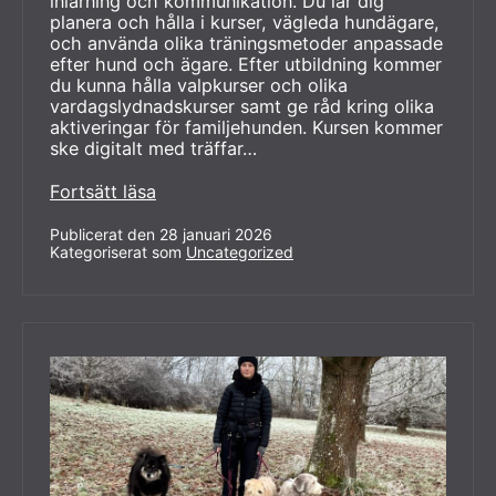
inlärning och kommunikation. Du lär dig
planera och hålla i kurser, vägleda hundägare,
och använda olika träningsmetoder anpassade
efter hund och ägare. Efter utbildning kommer
du kunna hålla valpkurser och olika
vardagslydnadskurser samt ge råd kring olika
aktiveringar för familjehunden. Kursen kommer
ske digitalt med träffar…
Utbildning
Fortsätt läsa
till
hundinstruktör.
Publicerat den
28 januari 2026
Kategoriserat som
Start
Uncategorized
2
mars.