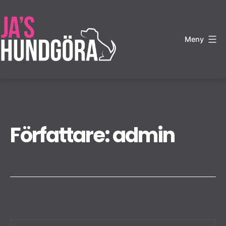
Hoppa
till
innehåll
Meny
JA's
Hundgöra
Författare:
admin