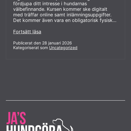
fördjupa ditt intresse i hundarnas
välbefinnande. Kursen kommer ske digitalt
med träffar online samt inlämningsuppgifter.
Det kommer även vara en obligatorisk fysisk…
Utbildning
Fortsätt läsa
till
hundskötare.
Publicerat den
28 januari 2026
Kategoriserat som
Start
Uncategorized
2
mars.