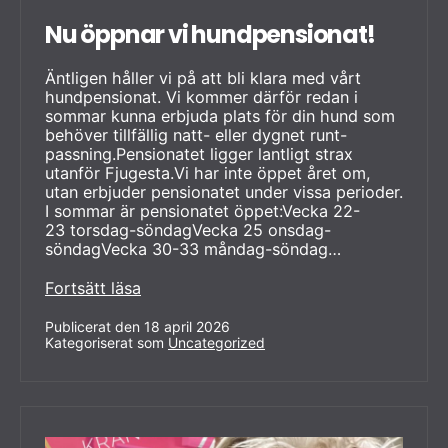
Nu öppnar vi hundpensionat!
Äntligen håller vi på att bli klara med vårt
hundpensionat. Vi kommer därför redan i
sommar kunna erbjuda plats för din hund som
behöver tillfällig natt- eller dygnet runt-
passning.Pensionatet ligger lantligt strax
utanför Fjugesta.Vi har inte öppet året om,
utan erbjuder pensionatet under vissa perioder.
I sommar är pensionatet öppet:Vecka 22-
23 torsdag-söndagVecka 25 onsdag-
söndagVecka 30-33 måndag-söndag…
Nu
Fortsätt läsa
öppnar
vi
Publicerat den
18 april 2026
Kategoriserat som
hundpensionat!
Uncategorized