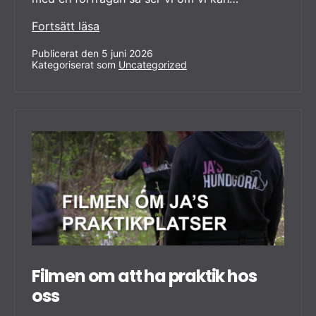
Fler
Fortsätt läsa
öppna
dagar
Publicerat den
5 juni 2026
Kategoriserat som
på
Uncategorized
pensionatet
i
sommar
Filmen om att ha praktik hos
oss